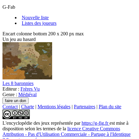
G-Fab
Nouvelle liste
Listes des joueurs
Encart colonne bottom 200 x 200 px max
Un jeu au hasard
Les 8 baronnies
Editeur :
Frères Vu
Genre :
Médiéval
Contact
|
Charte
|
Mentions légales
|
Partenaires
|
Plan du site
L'encyclopédie des jeux
représentée par
https://g-fig.fr
est mise à
disposition selon les termes de la
licence Creative Commons
Attribution - Pas d'Utilisation Commerciale - Partage à l'Identique