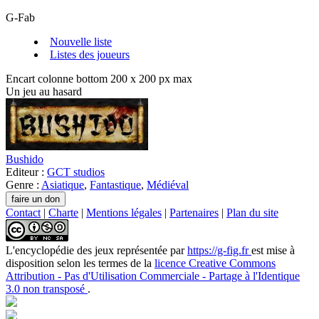
G-Fab
Nouvelle liste
Listes des joueurs
Encart colonne bottom 200 x 200 px max
Un jeu au hasard
Bushido
Editeur :
GCT studios
Genre :
Asiatique
,
Fantastique
,
Médiéval
Contact
|
Charte
|
Mentions légales
|
Partenaires
|
Plan du site
L'encyclopédie des jeux
représentée par
https://g-fig.fr
est mise à
disposition selon les termes de la
licence Creative Commons
Attribution - Pas d'Utilisation Commerciale - Partage à l'Identique
3.0 non transposé
.