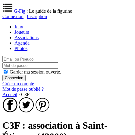
G-Fig
: Le guide de la figurine
Connexion
|
Inscription
Jeux
Joueurs
Associations
Agenda
Photos
Garder ma session ouverte.
Créer un compte
Mot de passe oublié ?
Accueil
› C3F
C3F : association à Saint-