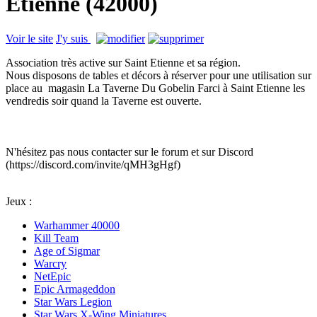
Étienne (42000)
Voir le site
J'y suis
Association très active sur Saint Etienne et sa région.
Nous disposons de tables et décors à réserver pour une utilisation sur
place au magasin La Taverne Du Gobelin Farci à Saint Etienne les
vendredis soir quand la Taverne est ouverte.
N'hésitez pas nous contacter sur le forum et sur Discord
(
https://discord.com/invite/qMH3gHgf
)
Jeux :
Warhammer 40000
Kill Team
Age of Sigmar
Warcry
NetEpic
Epic Armageddon
Star Wars Legion
Star Wars X-Wing Miniatures