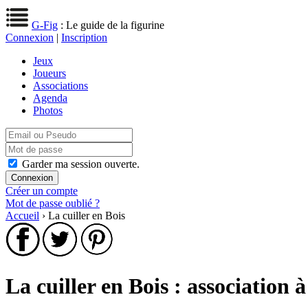
G-Fig
: Le guide de la figurine
Connexion
|
Inscription
Jeux
Joueurs
Associations
Agenda
Photos
Garder ma session ouverte.
Créer un compte
Mot de passe oublié ?
Accueil
› La cuiller en Bois
La cuiller en Bois : association