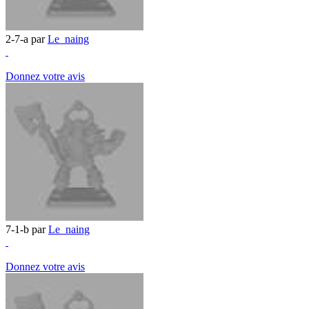
2-7-a par
Le_naing
Donnez votre avis
7-1-b par
Le_naing
Donnez votre avis