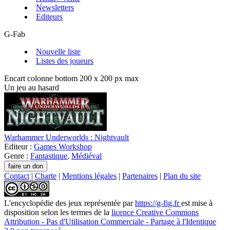
Newsletters
Editeurs
G-Fab
Nouvelle liste
Listes des joueurs
Encart colonne bottom 200 x 200 px max
Un jeu au hasard
Warhammer Underworlds : Nightvault
Editeur :
Games Workshop
Genre :
Fantastique
,
Médiéval
Contact
|
Charte
|
Mentions légales
|
Partenaires
|
Plan du site
L'encyclopédie des jeux
représentée par
https://g-fig.fr
est mise à
disposition selon les termes de la
licence Creative Commons
Attribution - Pas d'Utilisation Commerciale - Partage à l'Identique