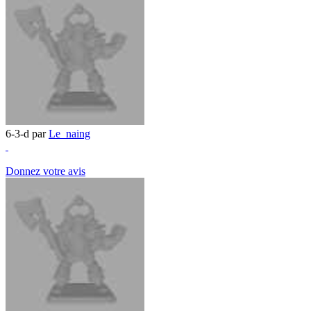
6-3-d par
Le_naing
Donnez votre avis