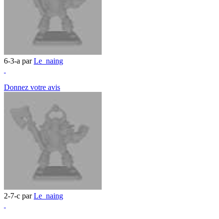
6-3-a par
Le_naing
Donnez votre avis
2-7-c par
Le_naing