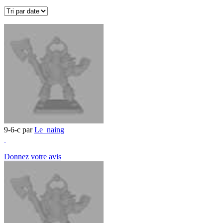
9-6-c par
Le_naing
Donnez votre avis