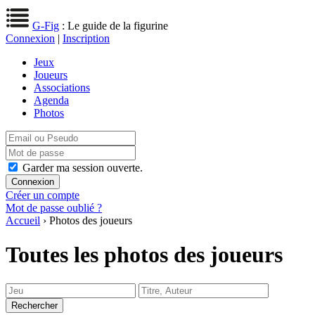
G-Fig
: Le guide de la figurine
Connexion
|
Inscription
Jeux
Joueurs
Associations
Agenda
Photos
Garder ma session ouverte.
Créer un compte
Mot de passe oublié ?
Accueil
› Photos des joueurs
Toutes les photos des joueurs