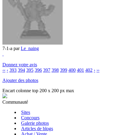
7-1-a par
Le_naing
Donnez votre avis
‹‹
‹
393
394
395
396
397
398
399
400
401
402
›
››
Ajouter des photos
Encart colonne top 200 x 200 px max
Communauté
Sites
Concours
Galerie photos
Articles de blogs
Achat / Vente